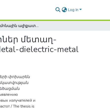
Log In
Պլազմոնային ալիքատարներ և ռեզոնատորներ մետաղ-դիէլեկտրիկ-մետաղ կառուցվածքներում / Metal-dielectric-metal plasmonic waveguides and resonators
րներ մետաղ-
-dielectric-metal
ների փոխարեն
ղեկատվության
մեծացման
ыявлению
вых излучателей и
от / The thesis is