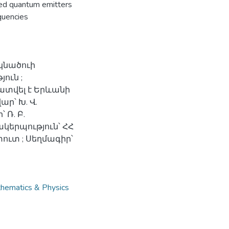
eed quantum emitters
equencies
կնածուի
ուն ;
ատվել է Երևանի
ր՝ Խ. Վ.
Ռ. Բ.
ակերպություն՝ ՀՀ
ուտ ; Սեղմագիր՝
atics & Physics