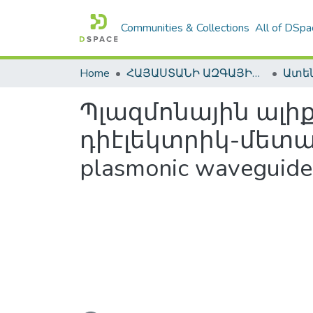
Communities & Collections
All of DSpa
Home
ՀԱՅԱՍՏԱՆԻ ԱԶԳԱՅԻՆ ԳՐԱԴԱՐԱՆԻ ԹՎԱՅԻՆ ՊԱՀՈՑ / DIGITAL REPOSITORY OF NLA
Պլազմոնային ալ
դիէլեկտրիկ-մետաղ 
plasmonic waveguide