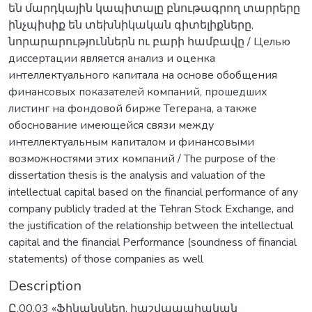
են մարդկային կապիտալը բնութագրող տարրերը
ինչպիսիք են տեխնիկական գիտելիքները,
նորարարություններն ու բարի համբավը / Целью
диссертации является анализ и оценка
интеллектуального капитала на основе обобщения
финансовых показателей компаний, прошедших
листинг на фондовой бирже Тегерана, a также
обоснование имеющейся связи между
интеллектуальным капиталом и финансовыми
возможностями этих компаний / The purpose of the
dissertation thesis is the analysis and valuation of the
intellectual capital based on the financial performance of any
company publicly traded at the Tehran Stock Exchange, and
the justification of the relationship between the intellectual
capital and the financial Performance (soundness of financial
statements) of those companies as well
Description
Ը.00.03 «Ֆինանսներ, հաշվապահական