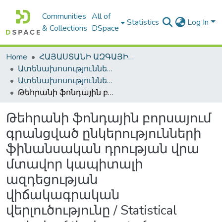
Communities
All of
Statistics
Log In
& Collections
DSpace
Home
ՀԱՅԱՍՏԱՆԻ ԱԶԳԱՅԻՆ ԳՐԱԴԱՐԱՆԻ ԹՎԱՅԻՆ ՊԱՀՈՑ / DIGITAL REPOSITORY OF NLA
Ատենախոսություններ և սեղմագրեր / Theses & Abstracts
Ատենախոսություններ և սեղմագրեր / Theses & Abstracts
Թեհրանի ֆոնդային բորսայում գրանցված ընկերությունների ֆինանսական դրության վրա մտավոր կապիտալի ազդեցության վիճակագրական վերլուծությունը / Statistical analysis of the impact of intellectual capital on financial performances of the listed companies in tehran stock exchange
Թեհրանի ֆոնդային բորսայում
գրանցված ընկերությունների
ֆինանսական դրության վրա
մտավոր կապիտալի
ազդեցության
վիճակագրական
վերլուծությունը / Statistical