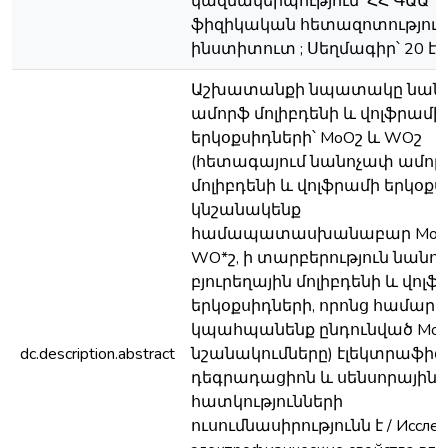
կազմակերպություն՝ ՀՀ ԳԱԱ
ֆիզիկական հետազոտություն
ինստիտուտ ; Սեղմագիր՝ 20 էջ
Աշխատանքի նպատակը նան
ամորֆ մոլիբդենի և վոլֆրամի
երկօքսիդների՝ МоОշ և WOշ
(հետագայում նանոչափ ամոր
մոլիբդենի և վոլֆրամի երկօքս
կնշանակենք
համապատասխանաբար МоО*
WO*շ, ի տարբերություն նանո
բյուրեղային մոլիբդենի և վոլ
երկօքսիդների, որոնց համար
կպահպանենք ընդունված MoO
dc.description.abstract
նշանակումները) էլեկտրաֆիզ
դեգրադացիոն և սենսորային
հատկությունների
ուսումնասիրությունն է / Иссле