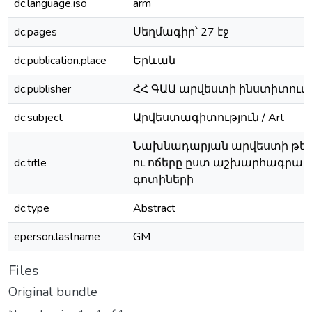
dc.language.iso
arm
dc.pages
Սեղմագիր՝ 27 էջ
dc.publication.place
Երևան
dc.publisher
ՀՀ ԳԱԱ արվեստի ինստիտուտ
dc.subject
Արվեստագիտություն / Art
Նախնադարյան արվեստի թե
dc.title
ու ոճերը ըստ աշխարհագրա
գոտիների
dc.type
Abstract
eperson.lastname
GM
Files
Original bundle