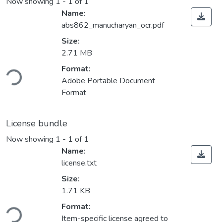
Now showing
1 - 1 of 1
Name:
abs862_manucharyan_ocr.pdf
Size:
2.71 MB
ading...
Format:
Adobe Portable Document
Format
License bundle
Now showing
1 - 1 of 1
Name:
license.txt
Size:
1.71 KB
ading...
Format:
Item-specific license agreed to