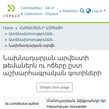
Communities
All of
Statistics
Log In
& Collections
DSpace
Home
ՀԱՅԱՍՏԱՆԻ ԱԶԳԱՅԻՆ ԳՐԱԴԱՐԱՆԻ ԹՎԱՅԻՆ ՊԱՀՈՑ / DIGITAL REPOSITORY OF NLA
Ատենախոսություններ և սեղմագրեր / Theses & Abstracts
Ատենախոսություններ և սեղմագրեր / Theses & Abstracts
Նախնադարյան արվեստի թեմաներն ու ոճերը ըստ աշխարհագրական գոտիների
Նախնադարյան արվեստի
թեմաներն ու ոճերը ըստ
աշխարհագրական գոտիների
Simple item page
Մանուչարյան, Ալեքսանդր Արա
dc.contributor.author
Manucharyan Alexander