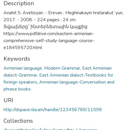
Description
Anahit S. Avetisyan. - Erevan : Heghinakayin hratarakutʻyun,
2017. - 2008. - 224 pages ; 24 cm.
Տվյալները՝ ինտերնետային կայքից
https://www.pdfdrive.com/eastern-armenian-
comprehensive-self-study-language-course-
e184595720.html
Keywords
Armenian language, Modern-Grammar
,
East Armenian
dialect-Grammar
,
East Armenian dialect-Textbooks for
foreign speakers
,
Armenian language-Conversation and
phrase books
URI
http://dspace.nla.am/handle/123456789/11598
Collections