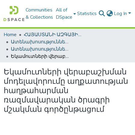
Communities
All of
Statistics
Log In
& Collections
DSpace
Home
ՀԱՅԱՍՏԱՆԻ ԱԶԳԱՅԻՆ ԳՐԱԴԱՐԱՆԻ ԹՎԱՅԻՆ ՊԱՀՈՑ / DIGITAL REPOSITORY OF NLA
Ատենախոսություններ և սեղմագրեր / Theses & Abstracts
Ատենախոսություններ և սեղմագրեր / Theses & Abstracts
Եկամուտների վերաբաշխման մոդելավորումը աղքատության հաղթահարման ռազմավարական ծրագրի մշակման գործընթացում
Եկամուտների վերաբաշխման
մոդելավորումը աղքատության
հաղթահարման
ռազմավարական ծրագրի
մշակման գործընթացում