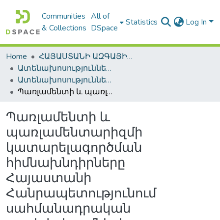
Communities
All of
Statistics
Log In
& Collections
DSpace
Home
ՀԱՅԱՍՏԱՆԻ ԱԶԳԱՅԻՆ ԳՐԱԴԱՐԱՆԻ ԹՎԱՅԻՆ ՊԱՀՈՑ / DIGITAL REPOSITORY OF NLA
Ատենախոսություններ և սեղմագրեր / Theses & Abstracts
Ատենախոսություններ և սեղմագրեր / Theses & Abstracts
Պառլամենտի և պառլամենտարիզմի կատարելագործման հիմնախնդիրները Հայաստանի Հանրապետությունում սահմանադրական բարեփոխումների համատեքստում / The problems of improvement of parliament and parliamentarism in the context of constitutional reforms in the Republic of Armenia
Պառլամենտի և
պառլամենտարիզմի
կատարելագործման
հիմնախնդիրները
Հայաստանի
Հանրապետությունում
սահմանադրական