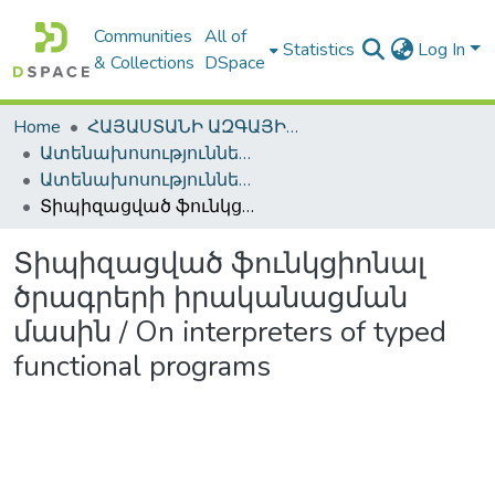
Communities
All of
Statistics
Log In
& Collections
DSpace
Home
ՀԱՅԱՍՏԱՆԻ ԱԶԳԱՅԻՆ ԳՐԱԴԱՐԱՆԻ ԹՎԱՅԻՆ ՊԱՀՈՑ / DIGITAL REPOSITORY OF NLA
Ատենախոսություններ և սեղմագրեր / Theses & Abstracts
Ատենախոսություններ և սեղմագրեր / Theses & Abstracts
Տիպիզացված ֆունկցիոնալ ծրագրերի իրականացման մասին / On interpreters of typed functional programs
Տիպիզացված ֆունկցիոնալ
ծրագրերի իրականացման
մասին / On interpreters of typed
functional programs