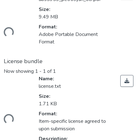
Size:
9.49 MB
Format:
ding...
Adobe Portable Document
Format
License bundle
Now showing
1 - 1 of 1
Name:
license.txt
Size:
1.71 KB
Format:
ding...
Item-specific license agreed to
upon submission
Description: