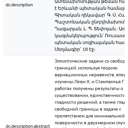
Ատենախոսության թեման հա
dc.description
է Երևանի պետական համալսա
Գիտական ղեկավար՝ Գ. Ս. Հակ
Պաշտոնական ընդդիմախոսներ՝
Ղազարյան, Լ. Պ. Տեփոյան ; 
կազմակերպություն՝ Ռուսաս
պետական սոցիալական համա
Սեղմագիր՝ 18 էջ։
Эллиптические задачи со свобод
границей, используя теорию
вариационных неравенств, впер
изучены Леви Х. и Стампаккья Г. 
работах получены результаты о
существовании, единственности 
гладкости решений, a также глад
свободной границы в задаче с
препятствием для минимальной
поверхности в двухмерном случае
dc.description.abstract