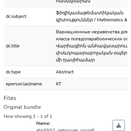
համալսարան
Ֆիզիկամաթեմատիկական
dc.subject
գիտություններ / Mathematics & P
Вариационные неравенства для 
класса псевдопараболических опе
dc.title
Վարիացիոն անհավասարումն
փսևդոպարաբոլական օպերա
մի դասիհամար
dc.type
Abstract
eperson.lastname
KT
Files
Original bundle
Now showing
1 - 1 of 1
Name:
abs5953_petrosyan_ocr.pdf