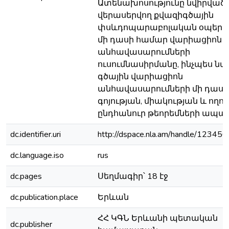
Ատենախոսությունը նվիրված 
վերասերվող քվազիգծային
փսևդոպարաբոլական օպերա
մի դասի համար վարիացիոն
անհավասարումների
ուսումնասիրմանը, ինչպես նա
գծային վարիացիոն
անհավասարումների մի դասի 
գոյության, միակության և ողո
ընդհանուր թեորեմների ապաց
dc.identifier.uri
http://dspace.nla.am/handle/1234
dc.language.iso
rus
dc.pages
Սեղմագիր՝ 18 էջ
dc.publication.place
Երևան
ՀՀ ԿԳՆ Երևանի պետական
dc.publisher