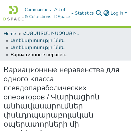
Communities
All of
Statistics
Log In
& Collections
DSpace
Home
ՀԱՅԱՍՏԱՆԻ ԱԶԳԱՅԻՆ ԳՐԱԴԱՐԱՆԻ ԹՎԱՅԻՆ ՊԱՀՈՑ / DIGITAL REPOSITORY OF NLA
Ատենախոսություններ և սեղմագրեր / Theses & Abstracts
Ատենախոսություններ և սեղմագրեր / Theses & Abstracts
Вариационные неравенства для одного класса псевдопараболических операторов / Վարիացիոն անհավասարումներ փսևդոպարաբոլական օպերատորների մի դասիհամար
Вариационные неравенства для
одного класса
псевдопараболических
операторов / Վարիացիոն
անհավասարումներ
փսևդոպարաբոլական
օպերատորների մի