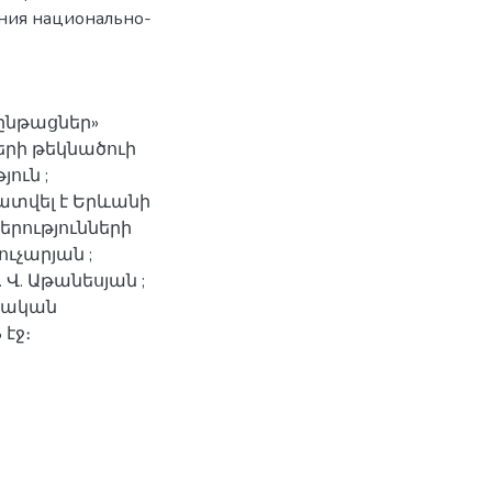
ния национально-
ընթացներ»
րի թեկնածուի
ուն ;
ատվել է Երևանի
րությունների
ւչարյան ;
 Վ. Աթանեսյան ;
տական
էջ։