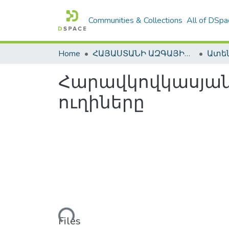
Communities & Collections
All of DSpa
Home
ՀԱՅԱՍՏԱՆԻ ԱԶԳԱՅԻՆ ԳՐԱԴԱՐԱՆԻ ԹՎԱՅԻՆ ՊԱՀՈՑ / DIGITAL REPOSITORY OF NLA
Հարավկովկասյան 
ուղիները
Loading...
Files