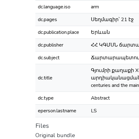
dc.language.iso
arm
dc.pages
Սեղմագիր՝ 21 էջ
dc.publication.place
Երևան
dc.publisher
ՀՀ ԿԳՄՍՆ ճարտա
dc.subject
Ճարտարապետությու
Գյումրի քաղաքի 
dc.title
արդիականացման խնդիրն
centuries and the main
dc.type
Abstract
eperson.lastname
LS
Files
Original bundle