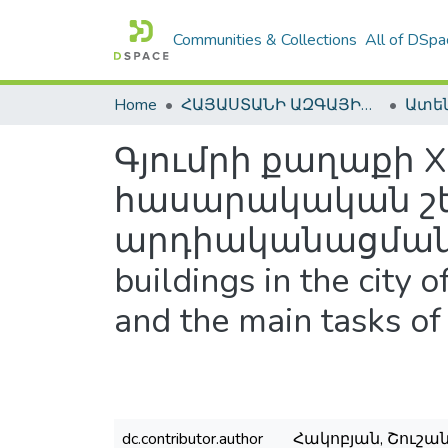
Communities & Collections
All of DSpa
Home
ՀԱՅԱՍՏԱՆԻ ԱԶԳԱՅԻՆ ԳՐԱԴԱՐԱՆԻ ԹՎԱՅԻՆ ՊԱՀՈՑ / DIGITAL REPOSITORY OF NLA
Գյումրի քաղաքի X
հասարակական շե
արդիականացման խնդ
buildings in the city 
and the main tasks of
dc.contributor.author
Հակոբյան, Շուշան 