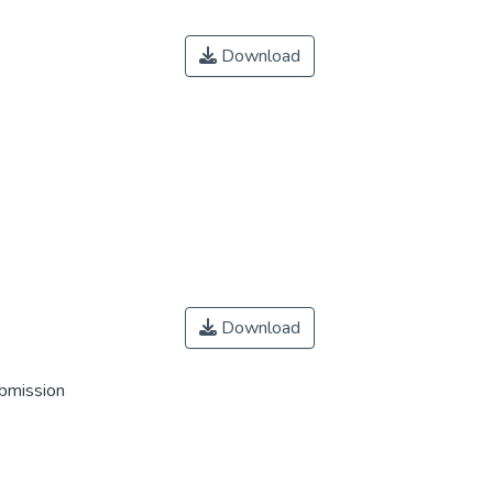
Download
Download
ubmission