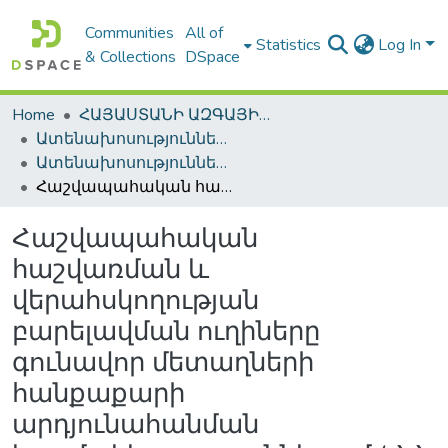
Communities
All of
Statistics
Log In
& Collections
DSpace
Home
ՀԱՅԱՍՏԱՆԻ ԱԶԳԱՅԻՆ ԳՐԱԴԱՐԱՆԻ ԹՎԱՅԻՆ ՊԱՀՈՑ / DIGITAL REPOSITORY OF NLA
Ատենախոսություններ և սեղմագրեր / Theses & Abstracts
Ատենախոսություններ և սեղմագրեր / Theses & Abstracts
Հաշվապահական հաշվառման և վերահսկողության բարելավման ուղիները գունավոր մետաղների հանքաքարի արդյունահանման կազմակերպություններում (ՀՀ օրինակով)
Հաշվապահական
հաշվառման և
վերահսկողության
բարելավման ուղիները
գունավոր մետաղների
հանքաքարի
արդյունահանման