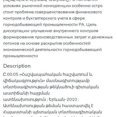
условиях рыночной конкуренции особенно остро
стоит проблема совершенствования финансового
контроля и бухгалтерского учета в сфере
горнодобывающей промышленности PA. Цель
диссертации-улучшение внутреннего контроля
формирования производственных затрат и денежных
потоков на основе раскрытия особенностей
экономической деятельности горнодобывающей
промышленности
Description
Ը.00.05 «Հաշվապահական հաշվառում և
վիճակագրություն» մասնագիտությամբ
տնտեսագիտության թեկնածուի գիտական
աստիճանի հայցման
ատենախոսություն ; Երևան-2010 ;
Ատենախոսության թեման հաստատվել է
Հայաստանի պետական տնտեսագիտական