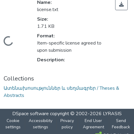
Name:
license.txt
Size:
1.71 KB
Format:
Loading...
Item-specific license agreed to
upon submission
Description:
Collections
Ատենախոսություններ և սեղմագրեր / Theses &
Abstracts
DSpace software
copyright © 2002-2026
LYRASIS
Cookie
Accessibility
Privacy
End User
Send
settings
settings
policy
Agreement
Feedback