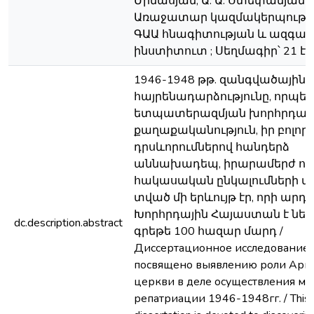
Մինասյան, Ա. Ա. Ստեփանյան ;
Առաջատար կազմակերպությու
ԳԱԱ հնագիտության և ազգագ
ինստիտուտ ; Սեղմագիր՝ 21 էջ
1946-1948 թթ. զանգվածային
հայրենադարձությունը, որպես
ետպատերազմյան խորհրդայ
քաղաքականություն, իր բոլոր
դրսևորումներով հանդերձ
աննախադեպ, իրարամերժ ու
հակասական ընկալումների տ
տված մի երևույթ էր, որի արդյ
Խորհրդային Հայաստան է ներ
dc.description.abstract
գրեթե 100 հազար մարդ /
Диссертационное исследование
посвящено выявлению роли Арм
церкви в деле осуществления ма
репатриации 1946-1948гг. / This