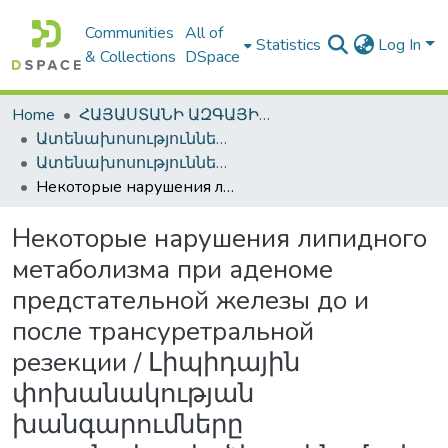
Communities
All of
Statistics
Log In
& Collections
DSpace
Home
ՀԱՅԱՍՏԱՆԻ ԱԶԳԱՅԻՆ ԳՐԱԴԱՐԱՆԻ ԹՎԱՅԻՆ ՊԱՀՈՑ / DIGITAL REPOSITORY OF NLA
Ատենախոսություններ և սեղմագրեր / Theses & Abstracts
Ատենախոսություններ և սեղմագրեր / Theses & Abstracts
Некоторые нарушения липидного метаболизма при аденоме предстательной железы до и после трансуретральной резекции / Լիպիդային փոխանակության խանգարումները շագանակագեղձի ադենոմայի նախ և հետտրանսուռետրալ ռեզեկցիայի ժամանակ
Некоторые нарушения липидного
метаболизма при аденоме
предстательной железы до и
после трансуретральной
резекции / Լիպիդային
փոխանակության
խանգարումները