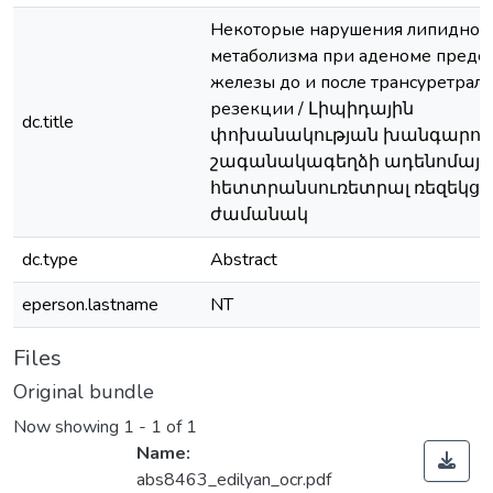
Некоторые нарушения липидног
метаболизма при аденоме предс
железы до и после трансуретрал
резекции / Լիպիդային
dc.title
փոխանակության խանգարու
շագանակագեղձի ադենոմայի
հետտրանսուռետրալ ռեզեկցի
ժամանակ
dc.type
Abstract
eperson.lastname
NT
Files
Original bundle
Now showing
1 - 1 of 1
Name:
abs8463_edilyan_ocr.pdf