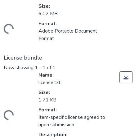
Size:
6.02 MB
Format:
ding...
Adobe Portable Document
Format
License bundle
Now showing
1 - 1 of 1
Name:
license.txt
Size:
1.71 KB
Format:
ding...
Item-specific license agreed to
upon submission
Description: