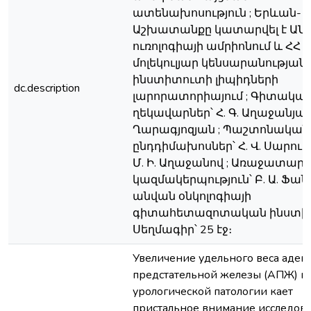
ատենախոսություն ; Երևան-19
Աշխատանքը կատարվել է ԱՆ 
ուռոլոգիայի ամրիոնում և ՀՀ 
մոլեկուլյար կենսարանության
ինստիտուտի լիպիդների
dc.description
լարորատորիայում ; Գիտակա
ղեկավարներ՝ Հ. Գ. Աղաջանյան, 
Ղարագյոզյան ; Պաշտոնական
ընդդիմախոսներ՝ Հ. Վ. Սարու
Մ. Ի. Աղաջանով ; Առաջատար
կազմակերպություն՝ Բ. Ա. Ֆա
անվան օնկոլոգիայի
գիտահետազոտական ինստիտ
Սեղմագիր՝ 25 էջ։
Увеличение удельного веса аде
предстательной железы (АПЖ) в
урологической патологии кает
пристальное внимание исследова