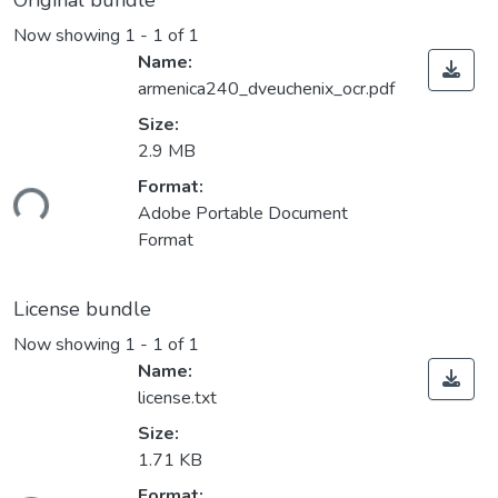
Original bundle
Now showing
1 - 1 of 1
Name:
armenica240_dveuchenix_ocr.pdf
Size:
2.9 MB
Format:
ding...
Adobe Portable Document
Format
License bundle
Now showing
1 - 1 of 1
Name:
license.txt
Size:
1.71 KB
Format: