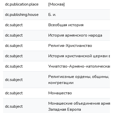
dc.publication.place
[Москва]
dc.publishing.house
Б. и.
dc.subject
Всеобщая история
dc.subject
История армянского народа
dc.subject
Религия-Христианство
dc.subject
История христианской церкви в
dc.subject
Униатство-Армяно-католическая
Религиозные ордены, общины,
dc.subject
конгрегации
dc.subject
Монашество
Монашеские объединения армян
dc.subject
Западная Европа