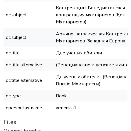
Конгрегации-Бенедиктинская
dc.subject
конгрегация мхитаристов (Конгр
Мхитаристов)
Армяно-католическая Конгрегац
dc.subject
Мхитаристов-Западная Европа
dc.title
Две ученых обители
dc.title.alternative
(Венецианские и венские мхитар
Двѣ ученых обители : (​Венеціанскіе​
dc.title.alternative
Вѣнскіе​ ​Мхитаристы​)
dc.type
Book
eperson.lastname
armenica1
Files