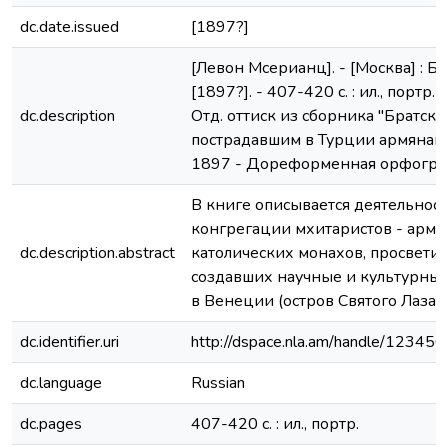
dc.date.issued
[1897?]
[Левон Мсерианц]. - [Москва] : Б. и
[1897?]. - 407-420 с. : ил., портр. ; 
dc.description
Отд. оттиск из сборника "Братск
пострадавшим в Турции армянам".
1897 - Дореформенная орфогр
В книге описывается деятельност
конгрегации мхитаристов - армя
dc.description.abstract
католических монахов, просветит
создавших научные и культурны
в Венеции (остров Святого Лазар
dc.identifier.uri
http://dspace.nla.am/handle/1234
dc.language
Russian
dc.pages
407-420 с. : ил., портр.