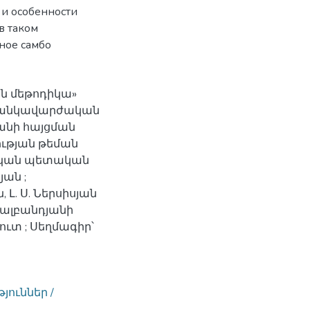
 и особенности
в таком
ное самбо
ն մեթոդիկա»
 մանկավարժական
անի հայցման
ության թեման
կական պետական
ան ;
Լ. Ս. Ներսիսյան
Նալբանդյանի
տ ; Սեղմագիր՝
ուններ /