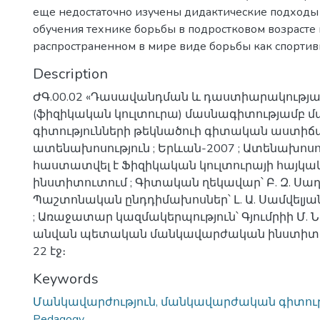
еще недостаточно изучены дидактические подходы
обучения технике борьбы в подростковом возрасте 
распространенном в мире виде борьбы как спортив
Description
ԺԳ.00.02 «Դասավանդման և դաստիարակությա
(ֆիզիկական կուլտուրա) մասնագիտությամբ
գիտությունների թեկնածուի գիտական աստիճ
ատենախոսություն ; Երևան-2007 ; Ատենախոս
հաստատվել է Ֆիզիկական կուլտուրայի հայ
ինստիտուտում ; Գիտական ղեկավար՝ Բ. Զ. Սաղյ
Պաշտոնական ընդդիմախոսներ՝ Լ. Ա. Սամվելյան, 
; Առաջատար կազմակերպություն՝ Գյումրիի Մ. 
անվան պետական մանկավարժական ինստիտու
22 էջ։
Keywords
Մանկավարժություն, մանկավարժական գիտությ
Pedagogy