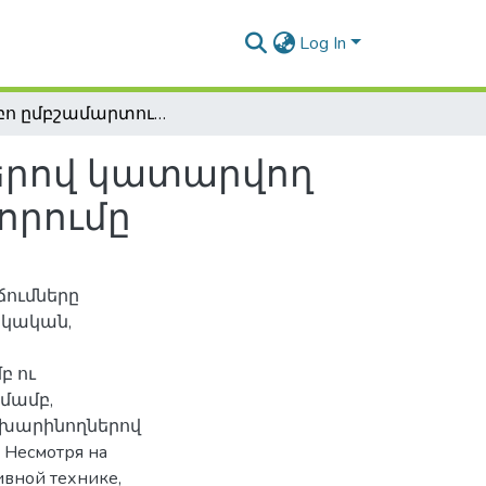
Log In
Սամբո ըմբշամարտում ոտքերի բռնվածքներով կատարվող գցումների ուսուցման մեթոդիկայի հիմնավորումը
երով կատարվող
որումը
ումները
իկական,
բ ու
մամբ,
խարինողներով
Несмотря на
ивной технике,