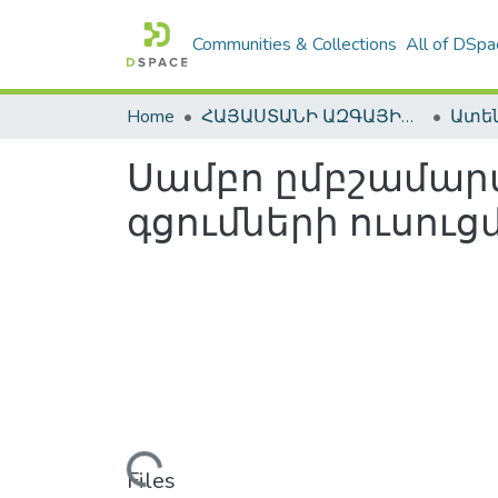
Communities & Collections
All of DSpa
Home
ՀԱՅԱՍՏԱՆԻ ԱԶԳԱՅԻՆ ԳՐԱԴԱՐԱՆԻ ԹՎԱՅԻՆ ՊԱՀՈՑ / DIGITAL REPOSITORY OF NLA
Սամբո ըմբշամար
գցումների ուսու
Loading...
Files