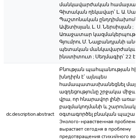
մանկավարժական համալսարա
Գիտական ղեկավար՝ Լ. Ա. Սահ
Պաշտոնական ընդդիմախոսներ՝
Ավետիսյան, Լ. Ս. Ներսիսյան ;
Առաջատար կազմակերպությո
Գյումրու Մ. Նալբանդյանի ան
պետական մանկավարժակա
ինստիտուտ ; Սեղմագիր՝ 22 էջ
Բնության պահպանության հ
խնդիրն է՝ այնպես
համապատասխանեցնել մարդ
ազդեցությունը շրջակա միջա
վրա, որ հնարավոր լինի առավ
բազմակողմանի և շարունակ
dc.description.abstract
օգտագործել բնական պաշարն
Эколого-нравственная проблема
вырастает сегодня в проблему
предотвращения стихийного воз