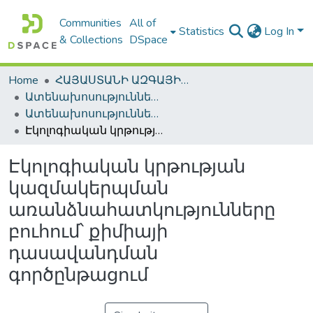
Communities
All of
Statistics
Log In
& Collections
DSpace
Home
ՀԱՅԱՍՏԱՆԻ ԱԶԳԱՅԻՆ ԳՐԱԴԱՐԱՆԻ ԹՎԱՅԻՆ ՊԱՀՈՑ / DIGITAL REPOSITORY OF NLA
Ատենախոսություններ և սեղմագրեր / Theses & Abstracts
Ատենախոսություններ և սեղմագրեր / Theses & Abstracts
Էկոլոգիական կրթության կազմակերպման առանձնահատկությունները բուհում՝ քիմիայի դասավանդման գործընթացում
Էկոլոգիական կրթության
կազմակերպման
առանձնահատկությունները
բուհում՝ քիմիայի
դասավանդման
գործընթացում