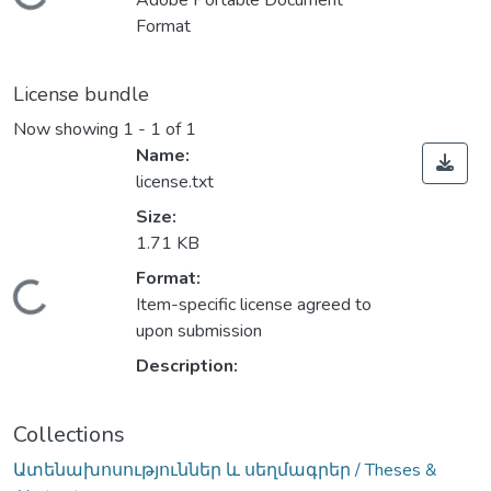
Loading...
Adobe Portable Document
Format
License bundle
Now showing
1 - 1 of 1
Name:
license.txt
Size:
1.71 KB
Format:
Loading...
Item-specific license agreed to
upon submission
Description:
Collections
Ատենախոսություններ և սեղմագրեր / Theses &