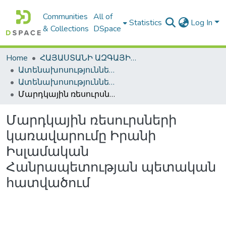
Communities
All of
Statistics
Log In
& Collections
DSpace
Home
ՀԱՅԱՍՏԱՆԻ ԱԶԳԱՅԻՆ ԳՐԱԴԱՐԱՆԻ ԹՎԱՅԻՆ ՊԱՀՈՑ / DIGITAL REPOSITORY OF NLA
Ատենախոսություններ և սեղմագրեր / Theses & Abstracts
Ատենախոսություններ և սեղմագրեր / Theses & Abstracts
Մարդկային ռեսուրսների կառավարումը Իրանի Իսլամական Հանրապետության պետական հատվածում
Մարդկային ռեսուրսների
կառավարումը Իրանի
Իսլամական
Հանրապետության պետական
հատվածում