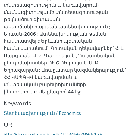
տնտեսագիտություն և կառավարում»
մասնագիտությամբ տնտեսագիտության
թեկնածուի գիտական
աստիճանի հայցման ատենախոսություն ;
Երևան-2006 ; Ատենախոսության թեման
հաստատվել է Երևանի պետական
համալսարանում ; Գիտական ղեկավարներ՝ Հ. Լ.
Սարգսյան, Վ. Վ. Գաբրիելյան ; Պաշտոնական
ընդդիմախոսներ՝ Թ. Շ. Թորոսյան, Ա. Բ.
Եղիազարյան ; Առաջատար կազմակերպություն՝
ՀՀ ԿԱՊԳԿՎ կառավարման և
տնտեսական բարեփոխումների
ինստիտուտ ; Սեղմագիր՝ 44 էջ։
Keywords
Տնտեսագիտություն / Economics
URI
http://dspace.nla.am/handle/123456789/6179