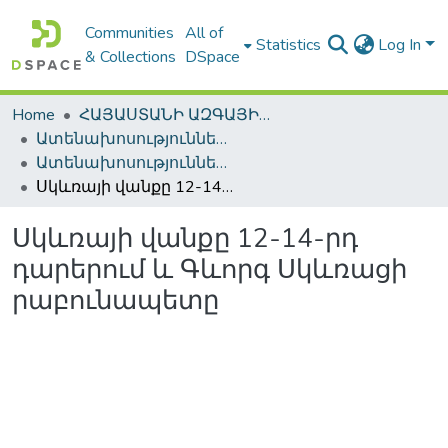
Communities
All of
Statistics
Log In
& Collections
DSpace
Home
ՀԱՅԱՍՏԱՆԻ ԱԶԳԱՅԻՆ ԳՐԱԴԱՐԱՆԻ ԹՎԱՅԻՆ ՊԱՀՈՑ / DIGITAL REPOSITORY OF NLA
Ատենախոսություններ և սեղմագրեր / Theses & Abstracts
Ատենախոսություններ և սեղմագրեր / Theses & Abstracts
Սկևռայի վանքը 12-14-րդ դարերում և Գևորգ Սկևռացի րաբունապետը
Սկևռայի վանքը 12-14-րդ
դարերում և Գևորգ Սկևռացի
րաբունապետը