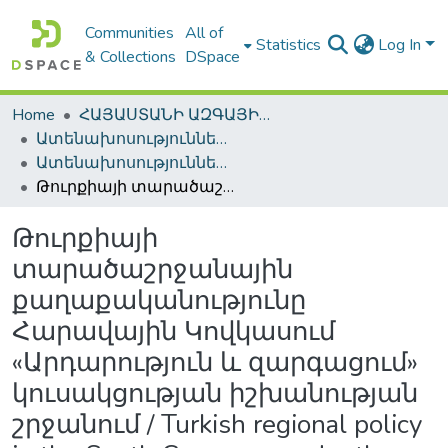
Communities
All of
Statistics
Log In
& Collections
DSpace
Home
ՀԱՅԱՍՏԱՆԻ ԱԶԳԱՅԻՆ ԳՐԱԴԱՐԱՆԻ ԹՎԱՅԻՆ ՊԱՀՈՑ / DIGITAL REPOSITORY OF NLA
Ատենախոսություններ և սեղմագրեր / Theses & Abstracts
Ատենախոսություններ և սեղմագրեր / Theses & Abstracts
Թուրքիայի տարածաշրջանային քաղաքականությունը Հարավային Կովկասում «Արդարություն և զարգացում» կուսակցության իշխանության շրջանում / Turkish regional policy in the South Caucasus under the rule of "Justice and development" party
Թուրքիայի
տարածաշրջանային
քաղաքականությունը
Հարավային Կովկասում
«Արդարություն և զարգացում»
կուսակցության իշխանության
շրջանում / Turkish regional policy