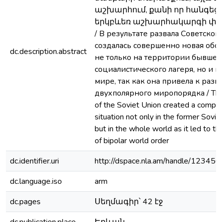
աշխարհում, քանի որ հանգեցր
երկբևեռ աշխարհակարգի փլ
/ В результате развала Советског
создалась совершенно новая обс
dc.description.abstract
не только на территории бывшег
социалистического лагеря, но и в
мире, так как она привела к разв
двухполярного миропорядка / The
of the Soviet Union created a compl
situation not only in the former Sovi
but in the whole world as it led to th
of bipolar world order
dc.identifier.uri
http://dspace.nla.am/handle/1234
dc.language.iso
arm
dc.pages
Սեղմագիր՝ 42 էջ