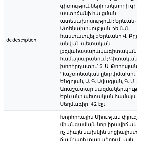
գիտությունների դոկտորի գ
աստիճանի հայցման
ատենախոսություն ; Երևան-20
Ատենախոսության թեման
հաստատվել է Երևանի Վ. Բրյո
dc.description
անվան պետական
լեզվահասարակագիտական
համալսարանում ; Գիտական
խորհրդատու՝ Տ. Ս. Թորոսյան ;
Պաշտոնական ընդդիմախոսներ՝
Ենգոյան, Ա. Գ. Ավագյան, Գ. Մ. Ք
Առաջատար կազմակերպությո
Երևանի պետական համալսար
Սեղմագիր՝ 42 էջ։
Խորհրդային Միության փլուզո
միանգամայն նոր իրավիճակ 
ոչ միայն նախկին սոցիալիստ
ճամբարի տարածքում, այլև ա