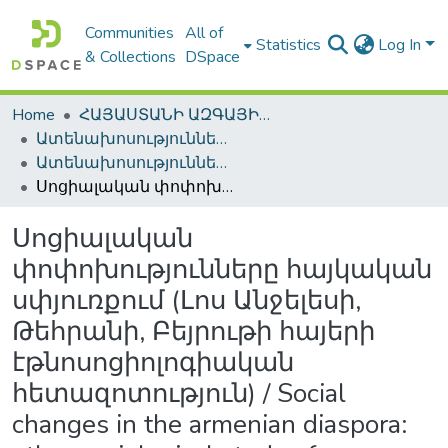
Communities
All of
Statistics
Log In
& Collections
DSpace
Home
ՀԱՅԱՍՏԱՆԻ ԱԶԳԱՅԻՆ ԳՐԱԴԱՐԱՆԻ ԹՎԱՅԻՆ ՊԱՀՈՑ / DIGITAL REPOSITORY OF NLA
Ատենախոսություններ և սեղմագրեր / Theses & Abstracts
Ատենախոսություններ և սեղմագրեր / Theses & Abstracts
Սոցիալական փոփոխությունները հայկական սփյուռքում (Լոս Անջելեսի, Թեհրանի, Բեյրութի հայերի էթնոսոցիոլոգիական հետազոտություն) / Social changes in the armenian diaspora: ethnosociological study of Armenians in Los Angeles, Tehran and Beirut
Սոցիալական
փոփոխությունները հայկական
սփյուռքում (Լոս Անջելեսի,
Թեհրանի, Բեյրութի հայերի
էթնոսոցիոլոգիական
հետազոտություն) / Social
changes in the armenian diaspora: