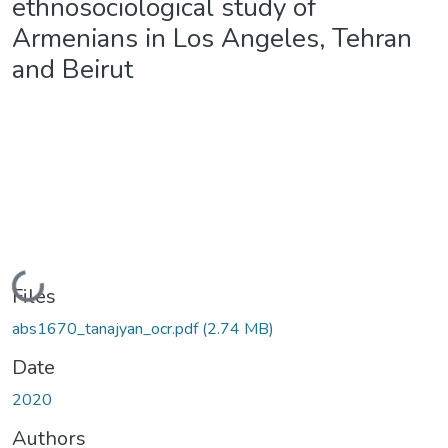
ethnosociological study of
Armenians in Los Angeles, Tehran
and Beirut
Loading...
Files
abs1670_tanajyan_ocr.pdf
(2.74 MB)
Date
2020
Authors