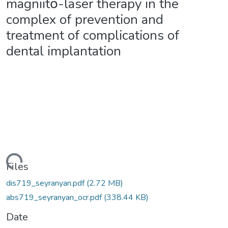
magniitօ-laser therapy in the
complex of prevention and
treatment of complications of
dental implantation
ading...
Files
dis719_seyranyan.pdf
(2.72 MB)
abs719_seyranyan_ocr.pdf
(338.44 KB)
Date