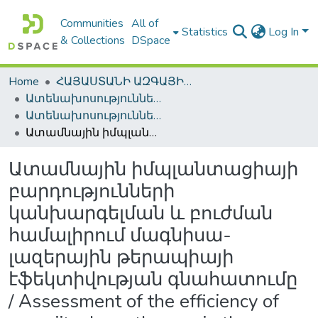
Communities
All of
Statistics
Log In
& Collections
DSpace
Home
ՀԱՅԱՍՏԱՆԻ ԱԶԳԱՅԻՆ ԳՐԱԴԱՐԱՆԻ ԹՎԱՅԻՆ ՊԱՀՈՑ / DIGITAL REPOSITORY OF NLA
Ատենախոսություններ և սեղմագրեր / Theses & Abstracts
Ատենախոսություններ և սեղմագրեր / Theses & Abstracts
Ատամնային իմպլանտացիայի բարդությունների կանխարգելման և բուժման համալիրում մագնիսա-լազերային թերապիայի էֆեկտիվության գնահատումը / Аssessment of the efficiency of magniitօ-laser therapy in the complex of prevention and treatment of complications of dental implantation
Ատամնային իմպլանտացիայի
բարդությունների
կանխարգելման և բուժման
համալիրում մագնիսա-
լազերային թերապիայի
էֆեկտիվության գնահատումը
/ Аssessment of the efficiency of