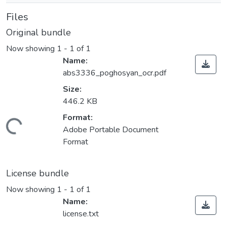
Files
Original bundle
Now showing
1 - 1 of 1
Name:
abs3336_pоghosyan_ocr.pdf
Size:
446.2 KB
Format:
oading...
Adobe Portable Document
Format
License bundle
Now showing
1 - 1 of 1
Name:
license.txt