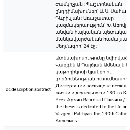
Ժամկոչյան ; Պաշտոնական
ընդդիմախոսներ՝ Ա. Ս. Սահակյա
Դևրիկյան ; Առաջատար
կազմակերպություն՝ Խ. Աբովյ
անվան հայկական պետական
մանկավարժական համալսարա
Սեղմագիր՝ 24 էջ։
Ատենախոսությունը նվիրված 
Վազգեն Ա Պալճյան Ամենայն հ
կաթողիկոսի կյանքի ու
գործունեության ուսումնասիրո
Диссертации посвящена исслед
dc.description.abstract
жизни и деятельности 130-го Ка
Всех Армян Вазгена I Палчяна / The
the thesis is dedicated to the life and
Vazgen I Palchyan, the 130th Catholi
Armenians