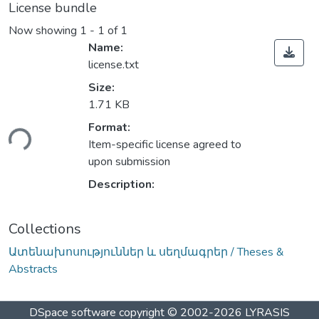
License bundle
Now showing
1 - 1 of 1
Name:
license.txt
Size:
1.71 KB
ading...
Format:
Item-specific license agreed to
upon submission
Description:
Collections
Ատենախոսություններ և սեղմագրեր / Theses &
Abstracts
DSpace software
copyright © 2002-2026
LYRASIS