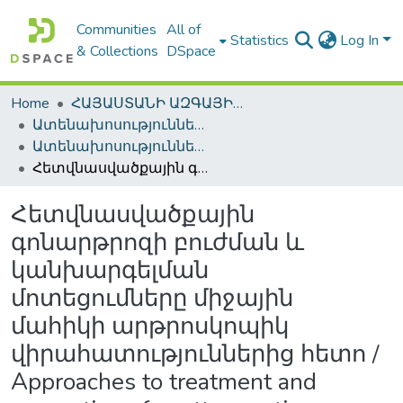
Communities
All of
Statistics
Log In
& Collections
DSpace
Home
ՀԱՅԱՍՏԱՆԻ ԱԶԳԱՅԻՆ ԳՐԱԴԱՐԱՆԻ ԹՎԱՅԻՆ ՊԱՀՈՑ / DIGITAL REPOSITORY OF NLA
Ատենախոսություններ և սեղմագրեր / Theses & Abstracts
Ատենախոսություններ և սեղմագրեր / Theses & Abstracts
Հետվնասվածքային գոնարթրոզի բուժման և կանխարգելման մոտեցումները միջային մահիկի արթրոսկոպիկ վիրահատություններից հետո / Approaches to treatment and prevention of posttraumatic gonarthrosis after artroscopic operations on the medical meniscus
Հետվնասվածքային
գոնարթրոզի բուժման և
կանխարգելման
մոտեցումները միջային
մահիկի արթրոսկոպիկ
վիրահատություններից հետո /
Approaches to treatment and