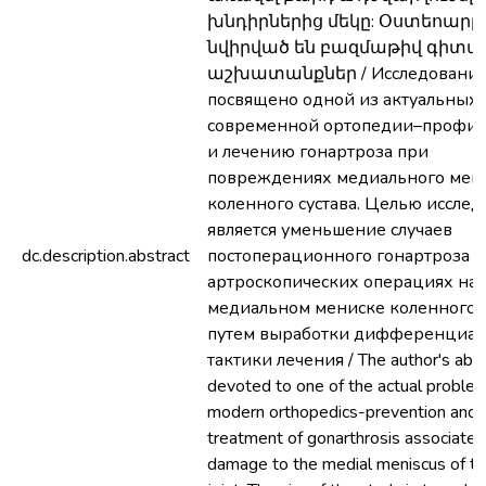
խնդիրներից մեկը: Օստեոարթ
նվիրված են բազմաթիվ գիտ
աշխատանքներ / Исследовани
посвящено одной из актуальных
современной ортопедии–профил
и лечению гонартроза при
повреждениях медиального мен
коленного сустава. Целью иссле
является уменьшение случаев
dc.description.abstract
постоперационного гонартроза 
артроскопических операциях на
медиальном мениске коленного с
путем выработки дифференциа
тактики лечения / The author's abst
devoted to one of the actual proble
modern orthopedics-prevention and
treatment of gonarthrosis associated
damage to the medial meniscus of t