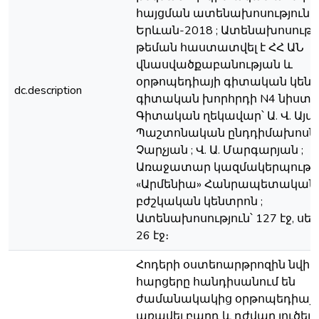
հայցման ատենախոսություն ;
Երևան-2018 ; Ատենախոսութ
թեման հաստատվել է ՀՀ ԱՆ
վնասվածքաբանության և
օրթոպեդիայի գիտական կեն
dc.description
գիտական խորհրդի N4 նիստու
Գիտական ղեկավար՝ Ա. Վ. Այվա
Պաշտոնական ընդդիմախոսներ՝
Չարչյան ; Վ. Ա. Մարգարյան ;
Առաջատար կազմակերպությո
«Արմենիա» Հանրապետական
բժշկական կենտրոն ;
Ատենախոսություն՝ 127 էջ, սե
26 էջ։
Հոդերի օստեոարթրոզին նվի
հարցերը հանդիսանում են
ժամանակակից օրթոպեդիայ
առավել բարդ և դժվար լուծելի