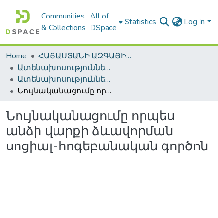
Communities
All of
Statistics
Log In
& Collections
DSpace
Home
ՀԱՅԱՍՏԱՆԻ ԱԶԳԱՅԻՆ ԳՐԱԴԱՐԱՆԻ ԹՎԱՅԻՆ ՊԱՀՈՑ / DIGITAL REPOSITORY OF NLA
Ատենախոսություններ և սեղմագրեր / Theses & Abstracts
Ատենախոսություններ և սեղմագրեր / Theses & Abstracts
Նույնականացումը որպես անձի վարքի ձևավորման սոցիալ-հոգեբանական գործոն
Նույնականացումը որպես
անձի վարքի ձևավորման
սոցիալ-հոգեբանական գործոն