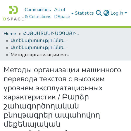
Communities
All of
Statistics
Log In
& Collections
DSpace
Home
ՀԱՅԱՍՏԱՆԻ ԱԶԳԱՅԻՆ ԳՐԱԴԱՐԱՆԻ ԹՎԱՅԻՆ ՊԱՀՈՑ / DIGITAL REPOSITORY OF NLA
Ատենախոսություններ և սեղմագրեր / Theses & Abstracts
Ատենախոսություններ և սեղմագրեր / Theses & Abstracts
Методы организации машинного перевода текстов с высоким уровнем эксплуатационных характеристик / Բարձր շահագործողական բնութագրեր ապահովող մեքենայական թարգմանության կազմակերպման մեթոդներ
Методы организации машинного
перевода текстов с высоким
уровнем эксплуатационных
характеристик / Բարձր
շահագործողական
բնութագրեր ապահովող
մեքենայական