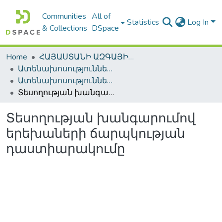
Communities
All of
Statistics
Log In
& Collections
DSpace
Home
ՀԱՅԱՍՏԱՆԻ ԱԶԳԱՅԻՆ ԳՐԱԴԱՐԱՆԻ ԹՎԱՅԻՆ ՊԱՀՈՑ / DIGITAL REPOSITORY OF NLA
Ատենախոսություններ և սեղմագրեր / Theses & Abstracts
Ատենախոսություններ և սեղմագրեր / Theses & Abstracts
Տեսողության խանգարումով երեխաների ճարպկության դաստիարակումը
Տեսողության խանգարումով
երեխաների ճարպկության
դաստիարակումը