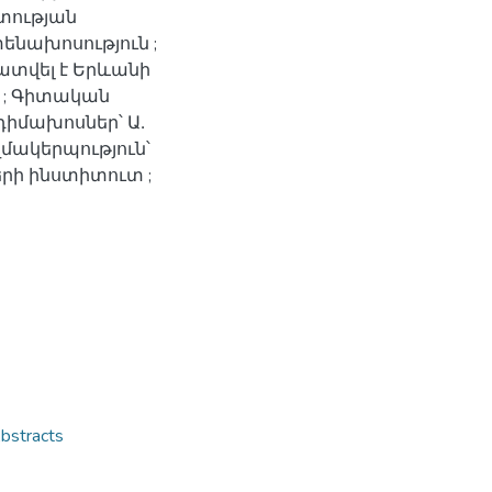
տության
նախոսություն ;
ատվել է Երևանի
; Գիտական
դիմախոսներ՝ Ա․
մակերպություն՝
րի ինստիտուտ ;
stracts