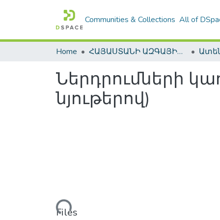
Communities & Collections
All of DSpa
Home
ՀԱՅԱՍՏԱՆԻ ԱԶԳԱՅԻՆ ԳՐԱԴԱՐԱՆԻ ԹՎԱՅԻՆ ՊԱՀՈՑ / DIGITAL REPOSITORY OF NLA
Ներդրումների կա
նյութերով)
Loading...
Files