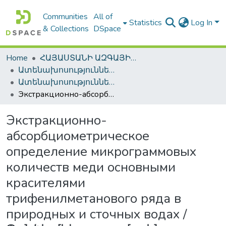
Communities
All of
Statistics
Log In
& Collections
DSpace
Home
ՀԱՅԱՍՏԱՆԻ ԱԶԳԱՅԻՆ ԳՐԱԴԱՐԱՆԻ ԹՎԱՅԻՆ ՊԱՀՈՑ / DIGITAL REPOSITORY OF NLA
Ատենախոսություններ և սեղմագրեր / Theses & Abstracts
Ատենախոսություններ և սեղմագրեր / Theses & Abstracts
Экстракционно-абсорбциометрическое определение микрограммовых количеств меди основными красителями трифенилметанового ряда в природных и сточных водах / Պղնձի միկրոգրամային էքստրակցիոն-աբսորբցիոմետրական որոշումը եռֆենիլմեթանային շարքի հիմնային ներկանյութերով բնական ջրերում և թափոնաջրերում
Экстракционно-
абсорбциометрическое
определение микрограммовых
количеств меди основными
красителями
трифенилметанового ряда в
природных и сточных водах /