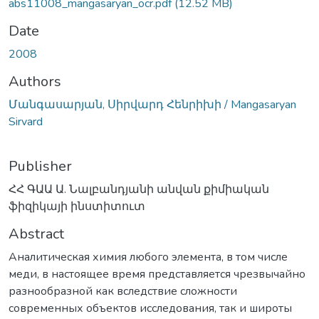
abs11008_mangasaryan_ocr.pdf
(12.52 MB)
Date
2008
Authors
Մանգասարյան, Սիրվարդ Հենրիխի / Mangasaryan
Sirvard
Publisher
ՀՀ ԳԱԱ Ա. Նալբանդյանի անվան քիմիական
ֆիզիկայի ինստիտուտ
Abstract
Аналитическая химия любого элемента, в том числе
меди, в настоящее время представляется чрезвычайно
разнообразной как вследствие сложности
современных объектов исследования, так и широты