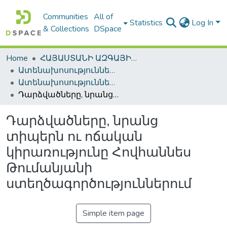
Communities
All of
Statistics
Log In
& Collections
DSpace
Home
ՀԱՅԱՍՏԱՆԻ ԱԶԳԱՅԻՆ ԳՐԱԴԱՐԱՆԻ ԹՎԱՅԻՆ ՊԱՀՈՑ / DIGITAL REPOSITORY OF NLA
Ատենախոսություններ և սեղմագրեր / Theses & Abstracts
Ատենախոսություններ և սեղմագրեր / Theses & Abstracts
Դարձվածները, նրանց տիպերն ու ոճական կիրառությունը Հովհաննես Թումանյանի ստեղծագործություններում
Դարձվածները, նրանց
տիպերն ու ոճական
կիրառությունը Հովհաննես
Թումանյանի
ստեղծագործություններում
Simple item page