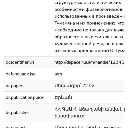
структурных и стилистических
особенностей фразеологизмов,
использованных в произведения
Туманяна и их применению, что 
необходимо не только для выявл
образности и вырезительности
художественной речи, но и для 
языковых предпочтений О. Тума
dc.identifier.uri
http://dspace.nla.am/handle/1234
dc.language.iso
arm
dc.pages
Սեղմագիր՝ 22 էջ
dc.publication.place
Երևան
ՀՀ ԳԱԱ Հ. Աճառյանի անվան լ
dc.publisher
ինստիտուտ
dc.subject
Լեզվաբանություն / Linguistics