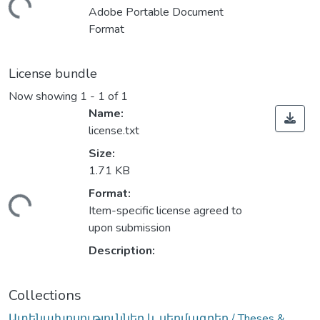
ding...
Adobe Portable Document
Format
License bundle
Now showing
1 - 1 of 1
Name:
license.txt
Size:
1.71 KB
Format:
ding...
Item-specific license agreed to
upon submission
Description:
Collections
Ատենախոսություններ և սեղմագրեր / Theses &