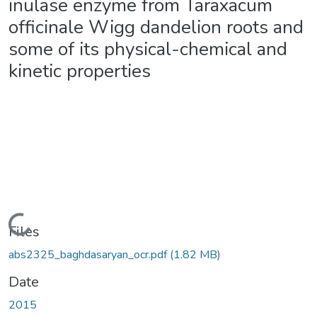
inulase enzyme from Taraxacum
officinale Wigg dandelion roots and
some of its physical-chemical and
kinetic properties
Loading...
Files
abs2325_baghdasaryan_ocr.pdf
(1.82 MB)
Date
2015