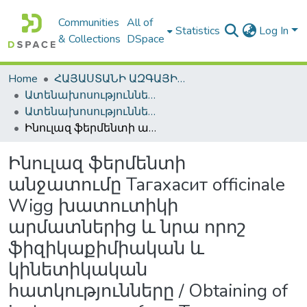
Communities
All of
Statistics
Log In
& Collections
DSpace
Home
ՀԱՅԱՍՏԱՆԻ ԱԶԳԱՅԻՆ ԳՐԱԴԱՐԱՆԻ ԹՎԱՅԻՆ ՊԱՀՈՑ / DIGITAL REPOSITORY OF NLA
Ատենախոսություններ և սեղմագրեր / Theses & Abstracts
Ատենախոսություններ և սեղմագրեր / Theses & Abstracts
Ինուլազ ֆերմենտի անջատումը Тагахасит officinale Wigg խատուտիկի արմատներից և նրա որոշ ֆիզիկաքիմիական և կինետիկական հատկությունները / Obtaining of inulase enzyme from Taraxacum officinale Wigg dandelion roots and some of its physical-chemical and kinetic properties
Ինուլազ ֆերմենտի
անջատումը Тагахасит officinale
Wigg խատուտիկի
արմատներից և նրա որոշ
ֆիզիկաքիմիական և
կինետիկական
հատկությունները / Obtaining of