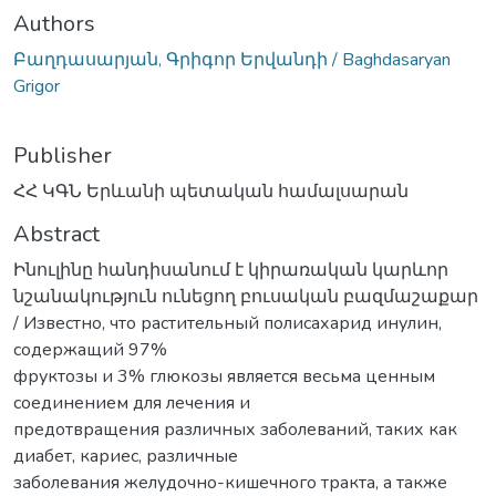
Authors
Բաղդասարյան, Գրիգոր Երվանդի / Baghdasaryan
Grigor
Publisher
ՀՀ ԿԳՆ Երևանի պետական համալսարան
Abstract
Ինուլինը հանդիսանում է կիրառական կարևոր
նշանակություն ունեցող բուսական բազմաշաքար
/ Известно, что растительный полисахарид инулин,
содержащий 97%
фруктозы и 3% глюкозы является весьма ценным
соединением для лечения и
предотвращения различных заболеваний, таких как
диабет, кариес, различные
заболевания желудочно-кишечного тракта, a также