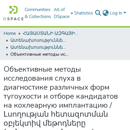
Communities
All of
Statistics
Log In
& Collections
DSpace
Home
ՀԱՅԱՍՏԱՆԻ ԱԶԳԱՅԻՆ ԳՐԱԴԱՐԱՆԻ ԹՎԱՅԻՆ ՊԱՀՈՑ / DIGITAL REPOSITORY OF NLA
Ատենախոսություններ և սեղմագրեր / Theses & Abstracts
Ատենախոսություններ և սեղմագրեր / Theses & Abstracts
Объективные методы исследования слуха в диагностике различных форм тугоухости и отборе кандидатов на кохлеарную имплантацию / Լսողության հետազոտման օբյեկտիվ մեթոդները ծանրալսության տարբեր ձևերի ախտորոշման և կոխլեար իմպլանտացիայի թեկնածուների ընտրության համար
Объективные методы
исследования слуха в
диагностике различных форм
тугоухости и отборе кандидатов
на кохлеарную имплантацию /
Լսողության հետազոտման
օբյեկտիվ մեթոդները