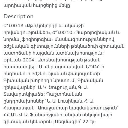
արդիական հարցերից մեկը
Description
ԺԴ.00.18 «Քթի,կոկորդի և ականջի
հիվանդություններ», ԺԴ.00.10 «Պաթոլոգիական և
նորմալ ֆիզիոլոգիա» մասնագիտություններով
բժշկական գիտությունների թեկնածուի գիտական
աստիճանի հայցման ատենախոսություն ;
Երևան-2004 ; Ատենախոսության թեման
հաստատվել է Մ. Հերացու անվան ԵՊԲՀ-ի
ընդհանուր բժշկությանան ֆակուլտետի
Գիտական խորհրդի նիստում ; Գիտական
ղեկավարներ՝ Ա. Կ. Շուքուրյան, Գ. Ա.
Տավարտկիլաձե ; Պաշտոնական
ընդդիմախոսներ՝ Ն. Ա. Լուսինյան, Հ. Ա.
Հասրատյան ; Առաջատար կազմակերպություն՝
ՀՀ ԱՆ Վ. Ա. Ֆանարջյանի անվան օնկոլոգիայի
գիտական կենտրոն ; Սեղմագիր՝ 22 էջ։