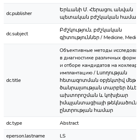
Երևանի Մ. Հերացու անվան
dc.publisher
պետական բժշկական համալ
Բժշկություն, բժշկական
dc.subject
գիտություններ / Medicine, Medica
Объективные методы исследован
в диагностике различных форм т
и отборе кандидатов на кохлеар
имплантацию / Լսողության
dc.title
հետազոտման օբյեկտիվ մեթո
ծանրալսության տարբեր ձևե
ախտորոշման և կոխլեար
իմպլանտացիայի թեկնածունե
ընտրության համար
dc.type
Abstract
eperson.lastname
LS