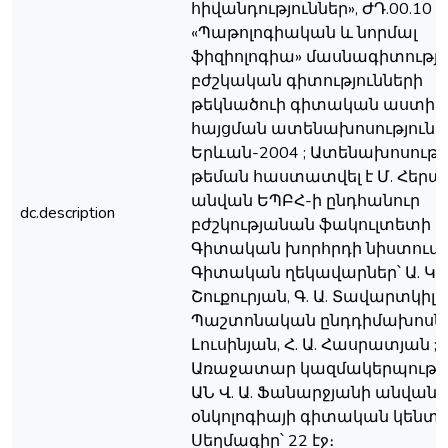
հիվանդություններ», ԺԴ.00.10
«Պաթոլոգիական և նորմալ
ֆիզիոլոգիա» մասնագիտությո
բժշկական գիտությունների
թեկնածուի գիտական աստիճ
հայցման ատենախոսություն ;
Երևան-2004 ; Ատենախոսութ
թեման հաստատվել է Մ. Հերա
անվան ԵՊԲՀ-ի ընդհանուր
dc.description
բժշկությանան ֆակուլտետի
Գիտական խորհրդի նիստում ;
Գիտական ղեկավարներ՝ Ա. Կ.
Շուքուրյան, Գ. Ա. Տավարտկիլա
Պաշտոնական ընդդիմախոսներ՝
Լուսինյան, Հ. Ա. Հասրատյան ;
Առաջատար կազմակերպությու
ԱՆ Վ. Ա. Ֆանարջյանի անվան
օնկոլոգիայի գիտական կենտրո
Սեղմագիր՝ 22 էջ։