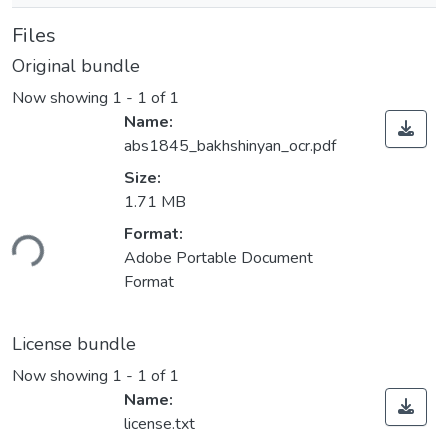
Files
Original bundle
Now showing
1 - 1 of 1
Name:
abs1845_bakhshinyan_ocr.pdf
Size:
1.71 MB
ading...
Format:
Adobe Portable Document
Format
License bundle
Now showing
1 - 1 of 1
Name:
license.txt