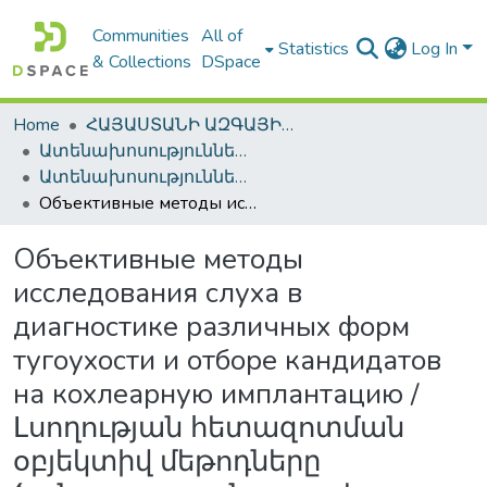
Communities
All of
Statistics
Log In
& Collections
DSpace
Home
ՀԱՅԱՍՏԱՆԻ ԱԶԳԱՅԻՆ ԳՐԱԴԱՐԱՆԻ ԹՎԱՅԻՆ ՊԱՀՈՑ / DIGITAL REPOSITORY OF NLA
Ատենախոսություններ և սեղմագրեր / Theses & Abstracts
Ատենախոսություններ և սեղմագրեր / Theses & Abstracts
Объективные методы исследования слуха в диагностике различных форм тугоухости и отборе кандидатов на кохлеарную имплантацию / Լսողության հետազոտման օբյեկտիվ մեթոդները ծանրալսության տարբեր ձևերի ախտորոշման և կոխլեար իմպլանտացիայի թեկնածուների ընտրության համար
Объективные методы
исследования слуха в
диагностике различных форм
тугоухости и отборе кандидатов
на кохлеарную имплантацию /
Լսողության հետազոտման
օբյեկտիվ մեթոդները