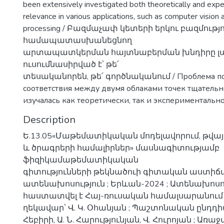
been extensively investigated both theoretically and exper
relevance in various applications, such as computer vision
processing / Բազմաչափ կետերի երկու բազմությ
համապատասխանեցնող
արտապատկերման հայտնաբերման խնդիրը լա
ուսումնասիրված է՝ թե՛
տեսականորեն, թե՛ գործնականում / Проблема по
соответствия между двумя облаками точек тщательн
изучалась как теоретически, так и экспериментальн
Description
Ե.13.05«Մաթեմատիկական մոդելավորում, թվայ
և ծրագրերի համալիրներ» մասնագիտությամբ
ֆիզիկամաթեմատիկական
գիտությունների թեկնածուի գիտական աստիճ
ատենախոսություն ; Երևան-2024 ; Ատենախոս
հաստատվել է Հայ-ռուսական համալսարանում
ղեկավար՝ Վ. Կ. Օհանյան ; Պաշտոնական ընդդի
Հեբիրի, Ա. Ն. Հարությունյան, Վ. Հուրոյան ; Առ