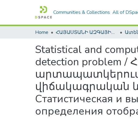
Communities & Collections
All of DSpa
Home
ՀԱՅԱՍՏԱՆԻ ԱԶԳԱՅԻՆ ԳՐԱԴԱՐԱՆԻ ԹՎԱՅԻՆ ՊԱՀՈՑ / DIGITAL REPOSITORY OF NLA
Statistical and compu
detection probl
արտապատկերում
վիճակագրական և 
Статистическая и в
определения отобр