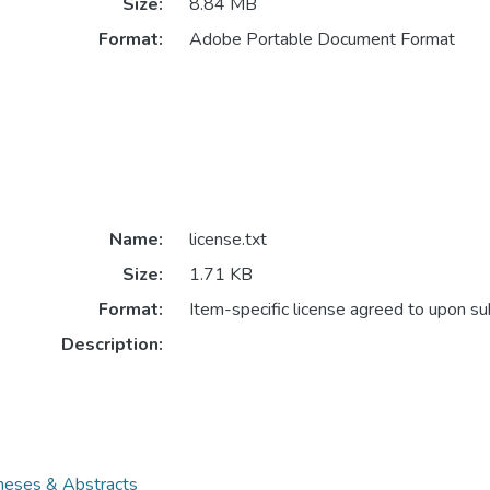
Size:
8.84 MB
Format:
Adobe Portable Document Format
Name:
license.txt
Size:
1.71 KB
Format:
Item-specific license agreed to upon s
Description:
es & Abstracts