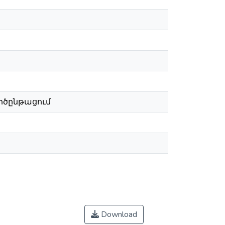
րծընթացում
Download