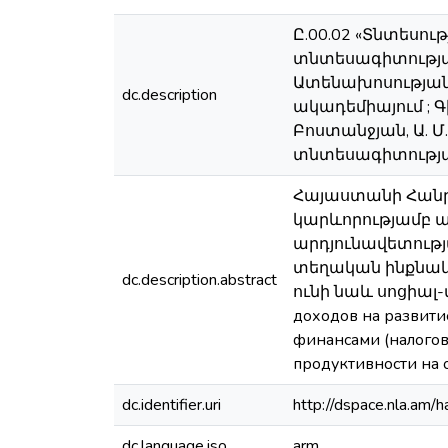
Ը.00.02 «Տնտեսո
տնտեսագիտությա
Ատենախոսությա
dc.description
ակադեմիայում ; Գ
Բոստանջյան, Ա. 
տնտեսագիտության
Հայաստանի Հանր
կարևորությամբ 
արդյունավետութ
տեղական ինքնակ
dc.description.abstract
ունի նաև սոցիալ-
доходов на развити
финансами (налого
продуктивности на
dc.identifier.uri
http://dspace.nla.a
dc.language.iso
arm