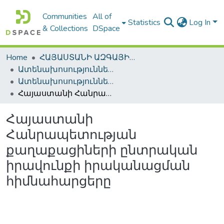
Communities
All of
Statistics
Log In
& Collections
DSpace
Home
ՀԱՅԱՍՏԱՆԻ ԱԶԳԱՅԻՆ ԳՐԱԴԱՐԱՆԻ ԹՎԱՅԻՆ ՊԱՀՈՑ / DIGITAL REPOSITORY OF NLA
Ատենախոսություններ և սեղմագրեր / Theses & Abstracts
Ատենախոսություններ և սեղմագրեր / Theses & Abstracts
Հայաստանի Հանրապետության քաղաքացիների ընտրական իրավունքի իրականացման հիմնահարցերը
Հայաստանի
Հանրապետության
քաղաքացիների ընտրական
իրավունքի իրականացման
հիմնահարցերը