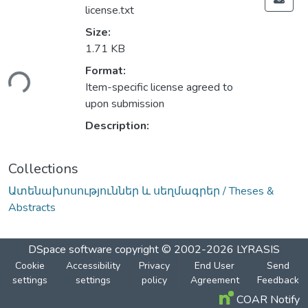
license.txt
Size:
1.71 KB
ding...
Format:
Item-specific license agreed to
upon submission
Description:
Collections
Ատենախոսություններ և սեղմագրեր / Theses &
Abstracts
DSpace software
copyright © 2002-2026
LYRASIS
Cookie
Accessibility
Privacy
End User
Send
settings
settings
policy
Agreement
Feedback
COAR Notify