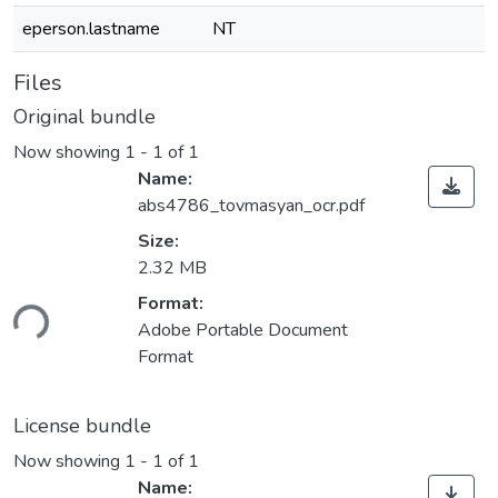
eperson.lastname
NT
Files
Original bundle
Now showing
1 - 1 of 1
Name:
abs4786_tovmasyan_ocr.pdf
Size:
2.32 MB
ding...
Format:
Adobe Portable Document
Format
License bundle
Now showing
1 - 1 of 1
Name: