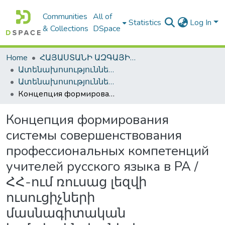
Communities
All of
Statistics
Log In
& Collections
DSpace
Home
ՀԱՅԱՍՏԱՆԻ ԱԶԳԱՅԻՆ ԳՐԱԴԱՐԱՆԻ ԹՎԱՅԻՆ ՊԱՀՈՑ / DIGITAL REPOSITORY OF NLA
Ատենախոսություններ և սեղմագրեր / Theses & Abstracts
Ատենախոսություններ և սեղմագրեր / Theses & Abstracts
Концепция формирования системы совершенствования профессиональных компетенций учителей русского языка в РА / ՀՀ-ում ռուսաց լեզվի ուսուցիչների մասնագիտական կոմպետենցիաների զարգացման համակարգի ձևավորման հայեցակարգը / Conception of formation of a system profesiononal competences enhancement of russian language teachers in the Republic of Armenia
Концепция формирования
системы совершенствования
профессиональных компетенций
учителей русского языка в РА /
ՀՀ-ում ռուսաց լեզվի
ուսուցիչների
մասնագիտական