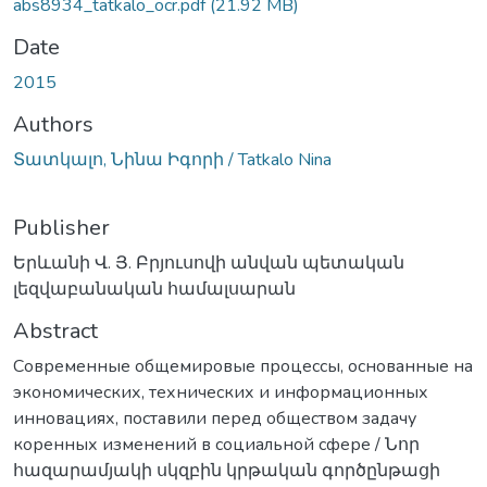
abs8934_tatkalo_ocr.pdf
(21.92 MB)
Date
2015
Authors
Տատկալո, Նինա Իգորի / Tatkalo Nina
Publisher
Երևանի Վ. Յ. Բրյուսովի անվան պետական
լեզվաբանական համալսարան
Abstract
Современные общемировые процессы, основанные на
экономических, технических и информационных
инновациях, поставили перед обществом задачу
коренных изменений в социальной сфере / Նոր
հազարամյակի սկզբին կրթական գործընթացի