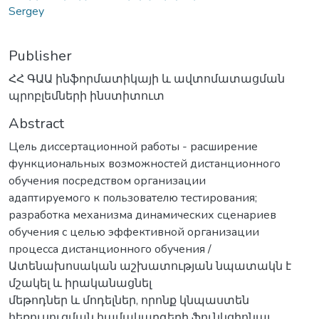
Sergey
Publisher
ՀՀ ԳԱԱ ինֆորմատիկայի և ավտոմատացման
պրոբլեմների ինստիտուտ
Abstract
Цель диссертационной работы - расширение
функциональных возможностей дистанционного
обучения посредством организации
адаптируемого к пользователю тестирования;
разработка механизма динамических сценариев
обучения с целью эффективной организации
процесса дистанционного обучения /
Ատենախոսական աշխատության նպատակն է
մշակել և իրականացնել
մեթոդներ և մոդելներ, որոնք կնպաստեն
հեռուսուցման համակարգերի ֆունկցիոնալ