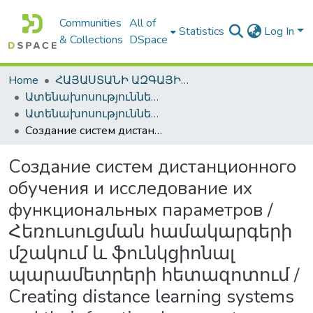
Communities
All of
Statistics
Log In
& Collections
DSpace
Home
ՀԱՅԱՍՏԱՆԻ ԱԶԳԱՅԻՆ ԳՐԱԴԱՐԱՆԻ ԹՎԱՅԻՆ ՊԱՀՈՑ / DIGITAL REPOSITORY OF NLA
Ատենախոսություններ և սեղմագրեր / Theses & Abstracts
Ատենախոսություններ և սեղմագրեր / Theses & Abstracts
Создание систем дистанционного обучения и исследование их функциональных параметров / Հեռուսուցման համակարգերի մշակում և ֆունկցիոնալ պարամետրերի հետազոտում / Creating distance learning systems and their functional parameters analyzing
Создание систем дистанционного
обучения и исследование их
функциональных параметров /
Հեռուսուցման համակարգերի
մշակում և ֆունկցիոնալ
պարամետրերի հետազոտում /
Creating distance learning systems