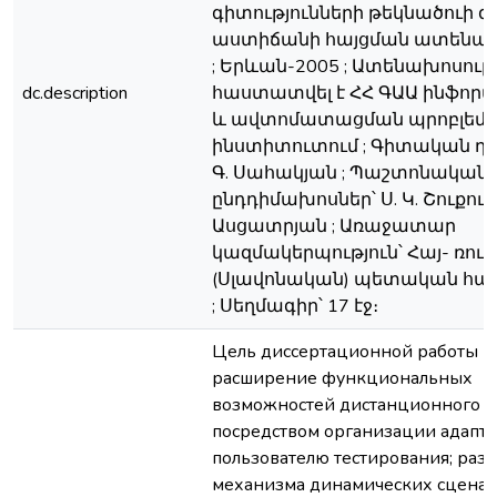
գիտությունների թեկնածուի
աստիճանի հայցման ատենախ
; Երևան-2005 ; Ատենախոսու
dc.description
հաստատվել է ՀՀ ԳԱԱ ինֆոր
և ավտոմատացման պրոբլեմն
ինստիտուտում ; Գիտական ղե
Գ. Սահակյան ; Պաշտոնական
ընդդիմախոսներ՝ Ս. Կ. Շուքուրյ
Ասցատրյան ; Առաջատար
կազմակերպություն՝ Հայ- ռո
(Սլավոնական) պետական հա
; Սեղմագիր՝ 17 էջ։
Цель диссертационной работы -
расширение функциональных
возможностей дистанционного о
посредством организации адапти
пользователю тестирования; раз
механизма динамических сцена