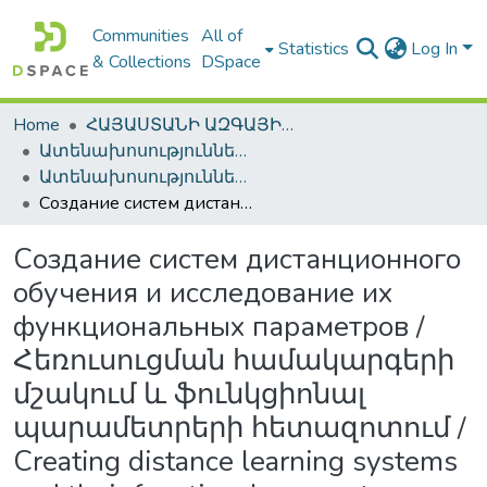
Communities
All of
Statistics
Log In
& Collections
DSpace
Home
ՀԱՅԱՍՏԱՆԻ ԱԶԳԱՅԻՆ ԳՐԱԴԱՐԱՆԻ ԹՎԱՅԻՆ ՊԱՀՈՑ / DIGITAL REPOSITORY OF NLA
Ատենախոսություններ և սեղմագրեր / Theses & Abstracts
Ատենախոսություններ և սեղմագրեր / Theses & Abstracts
Создание систем дистанционного обучения и исследование их функциональных параметров / Հեռուսուցման համակարգերի մշակում և ֆունկցիոնալ պարամետրերի հետազոտում / Creating distance learning systems and their functional parameters analyzing
Создание систем дистанционного
обучения и исследование их
функциональных параметров /
Հեռուսուցման համակարգերի
մշակում և ֆունկցիոնալ
պարամետրերի հետազոտում /
Creating distance learning systems