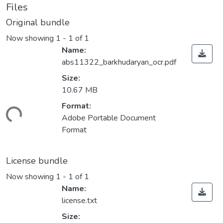
Files
Original bundle
Now showing
1 - 1 of 1
Name:
abs11322_barkhudaryan_ocr.pdf
Size:
10.67 MB
Format:
ding...
Adobe Portable Document
Format
License bundle
Now showing
1 - 1 of 1
Name:
license.txt
Size: