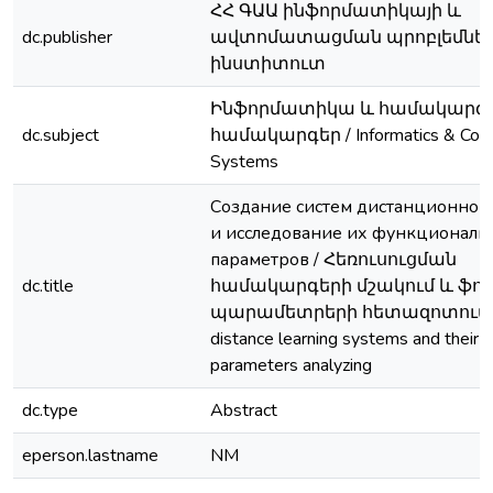
ՀՀ ԳԱԱ ինֆորմատիկայի և
dc.publisher
ավտոմատացման պրոբլեմնե
ինստիտուտ
Ինֆորմատիկա և համակարգչ
dc.subject
համակարգեր / Informatics & Com
Systems
Создание систем дистанционног
и исследование их функциональ
параметров / Հեռուսուցման
dc.title
համակարգերի մշակում և ֆու
պարամետրերի հետազոտում / C
distance learning systems and their f
parameters analyzing
dc.type
Abstract
eperson.lastname
NM